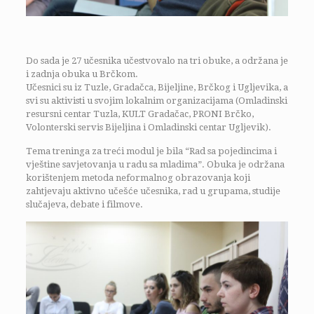
Do sada je 27 učesnika učestvovalo na tri obuke, a održana je
i zadnja obuka u Brčkom.
Učesnici su iz Tuzle, Gradačca, Bijeljine, Brčkog i Ugljevika, a
svi su aktivisti u svojim lokalnim organizacijama (Omladinski
resursni centar Tuzla, KULT Gradačac, PRONI Brčko,
Volonterski servis Bijeljina i Omladinski centar Ugljevik).
Tema treninga za treći modul je bila “Rad sa pojedincima i
vještine savjetovanja u radu sa mladima”. Obuka je održana
korištenjem metoda neformalnog obrazovanja koji
zahtjevaju aktivno učešće učesnika, rad u grupama, studije
slučajeva, debate i filmove.