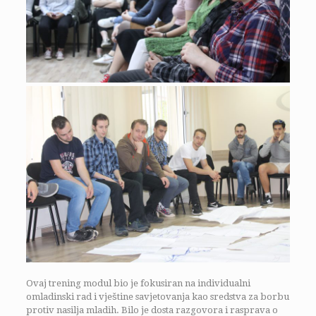
Ovaj trening modul bio je fokusiran na individualni
omladinski rad i vještine savjetovanja kao sredstva za borbu
protiv nasilja mladih. Bilo je dosta razgovora i rasprava o