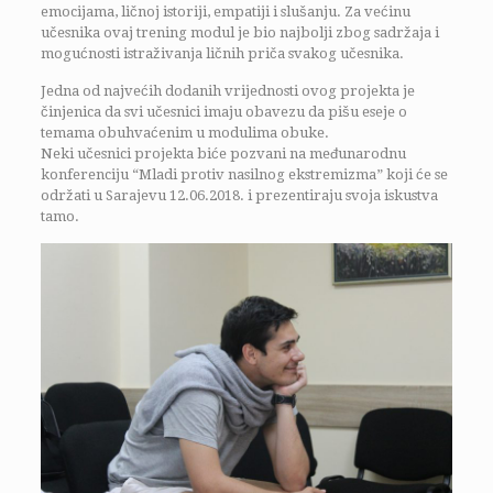
emocijama, ličnoj istoriji, empatiji i slušanju. Za većinu
učesnika ovaj trening modul je bio najbolji zbog sadržaja i
mogućnosti istraživanja ličnih priča svakog učesnika.
Jedna od najvećih dodanih vrijednosti ovog projekta je
činjenica da svi učesnici imaju obavezu da pišu eseje o
temama obuhvaćenim u modulima obuke.
Neki učesnici projekta biće pozvani na međunarodnu
konferenciju “Mladi protiv nasilnog ekstremizma” koji će se
održati u Sarajevu 12.06.2018. i prezentiraju svoja iskustva
tamo.