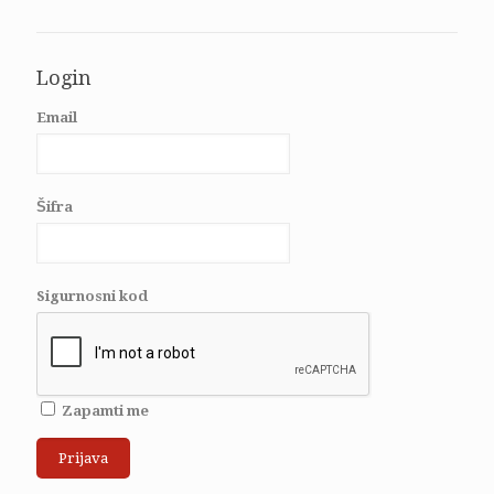
Login
Email
Šifra
Sigurnosni kod
Zapamti me