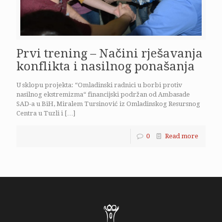
Prvi trening – Načini rješavanja
konflikta i nasilnog ponašanja
U sklopu projekta: “Omladinski radnici u borbi protiv
nasilnog ekstremizma“ financijski podržan od Ambasade
SAD-a u BiH, Miralem Tursinović iz Omladinskog Resursnog
Centra u Tuzli i
[…]
0
Read more